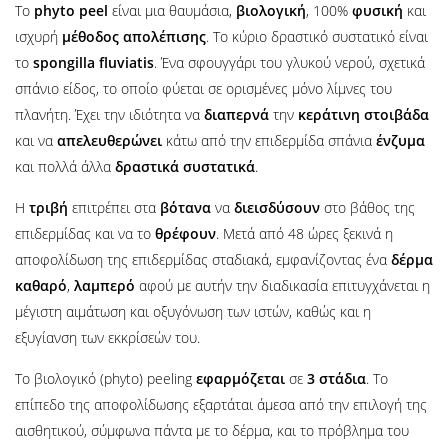
Το
phyto
peel
είναι μια θαυμάσια,
βιολογική
, 100%
φυσική
και
ισχυρή
μέθοδος
απολέπισης
. Το κύριο δραστικό συστατικό είναι
το
spongilla
fluviatis
. Ένα σφουγγάρι του γλυκού νερού, σχετικά
σπάνιο είδος, το οποίο φύεται σε ορισμένες μόνο λίμνες του
πλανήτη. Έχει την ιδιότητα να
διαπερνά
την
κεράτινη
στοιβάδα
και να
απελευθερώνει
κάτω από την επιδερμίδα σπάνια
ένζυμα
και πολλά άλλα
δραστικά
συστατικά
.
Η
τριβή
επιτρέπει στα
βότανα
να
διεισδύσουν
στο βάθος της
επιδερμίδας και να το
θρέφουν
. Μετά από 48 ώρες ξεκινά η
αποφολίδωση της επιδερμίδας σταδιακά, εμφανίζοντας ένα
δέρμα
καθαρό
,
λαμπερό
αφού με αυτήν την διαδικασία επιτυγχάνεται η
μέγιστη αιμάτωση και οξυγόνωση των ιστών, καθώς και η
εξυγίανση των εκκρίσεών του.
Το βιολογικό (phyto) peeling
εφαρμόζεται
σε
3 στάδια
. Το
επίπεδο της αποφολίδωσης εξαρτάται άμεσα από την επιλογή της
αισθητικού, σύμφωνα πάντα με το δέρμα, και το πρόβλημα του