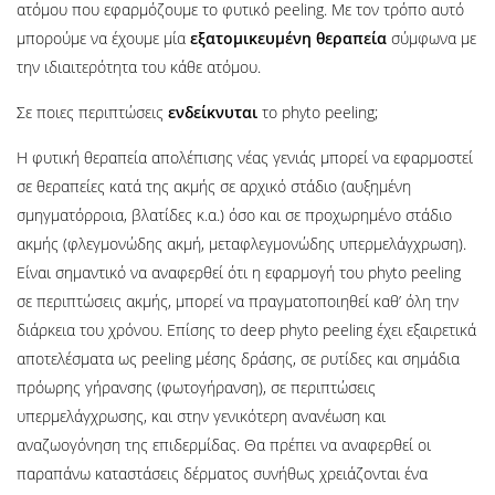
ατόμου που εφαρμόζουμε το φυτικό peeling. Με τον τρόπο αυτό
μπορούμε να έχουμε μία
εξατομικευμένη
θεραπεία
σύμφωνα με
την ιδιαιτερότητα του κάθε ατόμου.
Σε ποιες περιπτώσεις
ενδείκνυται
το phyto peeling;
Η φυτική θεραπεία απολέπισης νέας γενιάς μπορεί να εφαρμοστεί
σε θεραπείες κατά της ακμής σε αρχικό στάδιο (αυξημένη
σμηγματόρροια, βλατίδες κ.α.) όσο και σε προχωρημένο στάδιο
ακμής (φλεγμονώδης ακμή, μεταφλεγμονώδης υπερμελάγχρωση).
Είναι σημαντικό να αναφερθεί ότι η εφαρμογή του phyto peeling
σε περιπτώσεις ακμής, μπορεί να πραγματοποιηθεί καθ’ όλη την
διάρκεια του χρόνου. Επίσης το deep phyto peeling έχει εξαιρετικά
αποτελέσματα ως peeling μέσης δράσης, σε ρυτίδες και σημάδια
πρόωρης γήρανσης (φωτογήρανση), σε περιπτώσεις
υπερμελάγχρωσης, και στην γενικότερη ανανέωση και
αναζωογόνηση της επιδερμίδας. Θα πρέπει να αναφερθεί οι
παραπάνω καταστάσεις δέρματος συνήθως χρειάζονται ένα