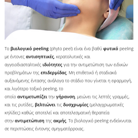
Το
βιολογικό
peeling
(phyto peel) είναι ένα βαθύ
φυτικό
peeling
με έντονες
αντισηπτικές
, κερατολυτικές και
αγγειοδιασταλτικές
ιδιότητες
για την αντιμετώπιση των ειδικών
προβλημάτων της
επιδερμίδας
. Μη επιθετικό ή σταδιακά
αυξανόμενης έντασης ανάλογα το στάδιο που γίνεται η εφαρμογή,
και λιγότερο τοξικό peeling, το
οποίο
αντιμετωπίζει
την
γήρανση
, μειώνει τις λεπτές γραμμές,
και τις ρυτίδες,
βελτιώνει
τις
δυσχρωμίες
(μελαγχρωματικές
κηλίδες) καθώς αποτελεί και αποτελεσματική θεραπεία
στην
αντιμετώπιση
της
ακμής
. Το βιολογικό peeling ενδείκνυται
σε περιπτώσεις έντονης σμηγματόρροιας.